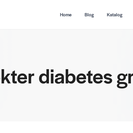
Home
Blog
Katalog
okter diabetes 