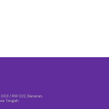
 003 / RW 022, Banaran,
awa Tengah