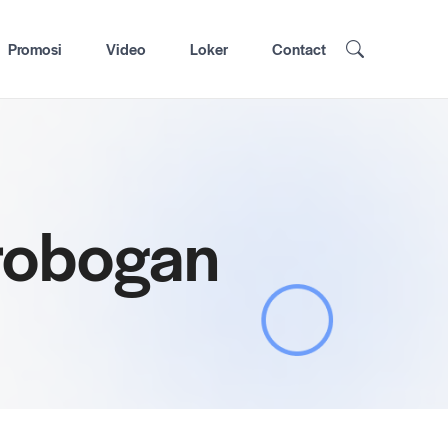
Promosi
Video
Loker
Contact
grobogan