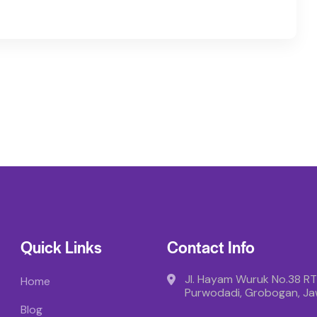
Quick Links
Contact Info
Jl. Hayam Wuruk No.38 RT
Home
Purwodadi, Grobogan, J
Blog