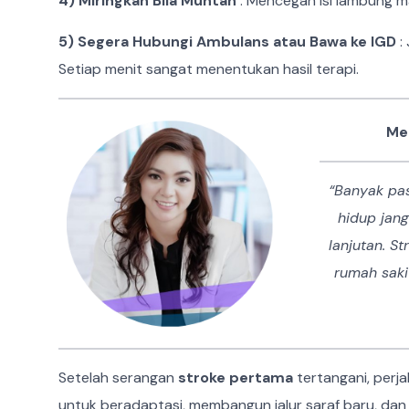
4) Miringkan Bila Muntah
: Mencegah isi lambung m
5) Segera Hubungi Ambulans atau Bawa ke IGD
:
Setiap menit sangat menentukan hasil terapi.
Me
“Banyak pas
hidup jan
lanjutan. S
rumah saki
Setelah serangan
stroke pertama
tertangani, perj
untuk beradaptasi, membangun jalur saraf baru, dan