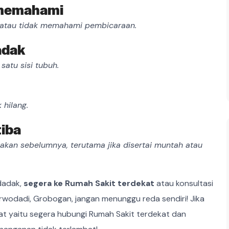
t memahami
a, atau tidak memahami pembicaraan.
adak
satu sisi tubuh.
hilang.
tiba
akan sebelumnya, terutama jika disertai muntah atau
ndadak,
segera ke Rumah Sakit terdekat
atau konsultasi
rwodadi, Grobogan, jangan menunggu reda sendiri! Jika
pat yaitu segera hubungi Rumah Sakit terdekat dan