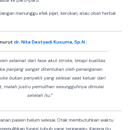
asuk ke paru-paru.
 Jangan menunggu efek pijat, kerokan, atau obat herbal.
nurut
dr. Nita Destyadi Kusuma, Sp.N
:
ien selamat dari fase akut stroke, tetapi kualitas
gka panjang sangat ditentukan oleh penanganan
troke bukan penyakit yang selesai saat keluar dari
t, malah justru pemulihan sesungguhnya dimulai
setelah itu.”
alanan pasien belum selesai. Otak membutuhkan waktu
 memulihkan fungsi tubuh yang terganggu. Karena itu,