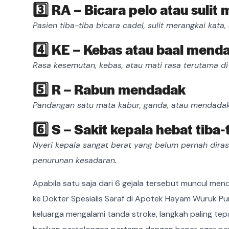
3️⃣ RA – Bicara pelo atau suli
Pasien tiba-tiba bicara cadel, sulit merangkai kat
4️⃣ KE – Kebas atau baal mend
Rasa kesemutan, kebas, atau mati rasa terutama di 
5️⃣ R – Rabun mendadak
Pandangan satu mata kabur, ganda, atau mendadak 
6️⃣ S – Sakit kepala hebat tiba-
Nyeri kepala sangat berat yang belum pernah diras
penurunan kesadaran.
Apabila satu saja dari 6 gejala tersebut muncul me
ke Dokter Spesialis Saraf di Apotek Hayam Wuruk Pu
keluarga mengalami tanda stroke, langkah paling te