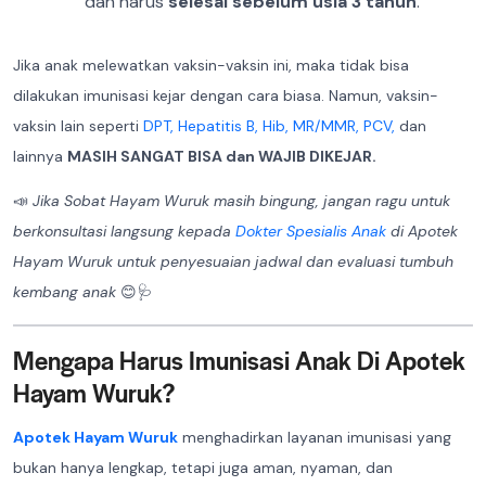
dan harus
selesai sebelum usia 3 tahun
.
Jika anak melewatkan vaksin-vaksin ini, maka tidak bisa
dilakukan imunisasi kejar dengan cara biasa. Namun, vaksin-
vaksin lain seperti
DPT,
Hepatitis B,
Hib,
MR/MMR,
PCV,
dan
lainnya
MASIH SANGAT BISA dan WAJIB DIKEJAR.
📣
Jika Sobat Hayam Wuruk masih bingung, jangan ragu untuk
berkonsultasi langsung kepada
Dokter Spesialis Anak
di Apotek
Hayam Wuruk untuk penyesuaian jadwal dan evaluasi tumbuh
kembang anak
😊🩺
Mengapa Harus Imunisasi Anak Di Apotek
Hayam Wuruk?
Apotek Hayam Wuruk
menghadirkan layanan imunisasi yang
bukan hanya lengkap, tetapi juga aman, nyaman, dan