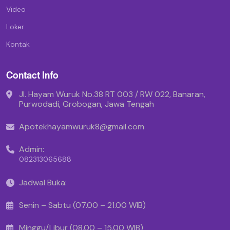
Video
Loker
Kontak
Contact Info
Jl. Hayam Wuruk No.38 RT 003 / RW 022, Banaran,
Purwodadi, Grobogan, Jawa Tengah
Apotekhayamwuruk8@gmail.com
Admin:
082313065688
Jadwal Buka:
Senin – Sabtu (07.00 – 21.00 WIB)
Minggu/Libur (08.00 – 15.00 WIB)