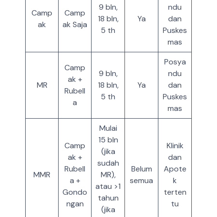
9 bln,
ndu
Camp
Camp
18 bln,
Ya
dan
ak
ak Saja
5 th
Puskes
mas
Posya
Camp
9 bln,
ndu
ak +
MR
18 bln,
Ya
dan
Rubell
5 th
Puskes
a
mas
Mulai
15 bln
Camp
Klinik
(jika
ak +
dan
sudah
Rubell
Belum
Apote
MMR
MR),
a +
semua
k
atau >1
Gondo
terten
tahun
ngan
tu
(jika