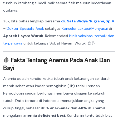
tumbuh kembang si kecil, baik secara fisik maupun kecerdasan
otaknya.
Yuk, kita bahas lengkap bersama
dr. Seta Widya Nugraha, Sp.A
–
Dokter Spesialis Anak
sekaligus
Konselor Laktasi/Menyusui
di
Apotek Hayam Wuruk
. Rekomendasi
klinik vaksinasi terbaik dan
terpercaya
untuk keluarga Sobat Hayam Wuruk! 😊🩺
🩸 Fakta Tentang Anemia Pada Anak Dan
Bayi
Anemia adalah kondisi ketika tubuh anak kekurangan sel darah
merah sehat atau kadar hemoglobin (Hb) terlalu rendah.
Hemoglobin sendiri berfungsi membawa oksigen ke seluruh
tubuh. Data terbaru di Indonesia menunjukkan angka yang
cukup tinggi, sebesar
38% anak-anak
dan
48% ibu hamil
mengalami
anemia defisiensi besi
. Kondisi ini tentu tidak bisa